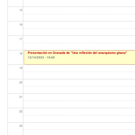
15
16
17
Presentación en Granada de "Una reflexión del anarquismo gitano"
18
12/14/2023 - 18:00
19
20
21
22
23