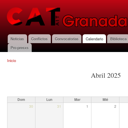
Pas
con
CNT-AIT
prin
Granada
Noticias
Conflictos
Convocatorias
Calendario
Biblioteca
Menú principal
Pro-presxs
Inicio
Se encuentra usted aquí
Abril 2025
Dom
Lun
Mar
Mié
30
31
1
2