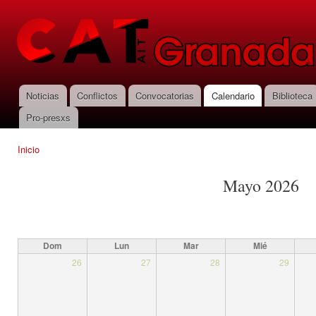
Pas
con
CNT-AIT
prin
Granada
Noticias
Conflictos
Convocatorias
Calendario
Biblioteca
Menú principal
Pro-presxs
Inicio
Se encuentra usted aquí
Mayo 2026
Dom
Lun
Mar
Mié
26
27
28
29