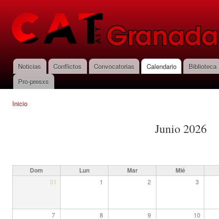
Pas
con
CNT-AIT
prin
Granada
Noticias
Conflictos
Convocatorias
Calendario
Biblioteca
Menú principal
Pro-presxs
Inicio
Se encuentra usted aquí
Junio 2026
Dom
Lun
Mar
Mié
31
1
2
3
7
8
9
10