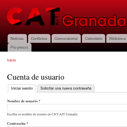
Pas
con
CNT-AIT
prin
Granada
Noticias
Conflictos
Convocatorias
Calendario
Biblioteca
Menú principal
Pro-presxs
Inicio
Se encuentra usted aquí
Cuenta de usuario
Iniciar sesión
(solapa activa)
Solicitar una nueva contraseña
Solapas principales
Nombre de usuario
*
Escriba su nombre de usuario en CNT-AIT Granada.
Contraseña
*