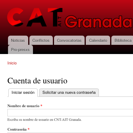
Pas
con
CNT-AIT
prin
Granada
Noticias
Conflictos
Convocatorias
Calendario
Biblioteca
Menú principal
Pro-presxs
Inicio
Se encuentra usted aquí
Cuenta de usuario
Iniciar sesión
(solapa activa)
Solicitar una nueva contraseña
Solapas principales
Nombre de usuario
*
Escriba su nombre de usuario en CNT-AIT Granada.
Contraseña
*