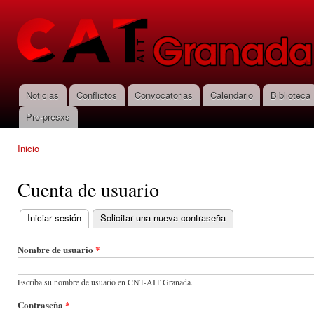
Pas
con
CNT-AIT
prin
Granada
Noticias
Conflictos
Convocatorias
Calendario
Biblioteca
Menú principal
Pro-presxs
Inicio
Se encuentra usted aquí
Cuenta de usuario
Iniciar sesión
(solapa activa)
Solicitar una nueva contraseña
Solapas principales
Nombre de usuario
*
Escriba su nombre de usuario en CNT-AIT Granada.
Contraseña
*