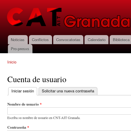
Pas
con
CNT-AIT
prin
Granada
Noticias
Conflictos
Convocatorias
Calendario
Biblioteca
Menú principal
Pro-presxs
Inicio
Se encuentra usted aquí
Cuenta de usuario
Iniciar sesión
(solapa activa)
Solicitar una nueva contraseña
Solapas principales
Nombre de usuario
*
Escriba su nombre de usuario en CNT-AIT Granada.
Contraseña
*