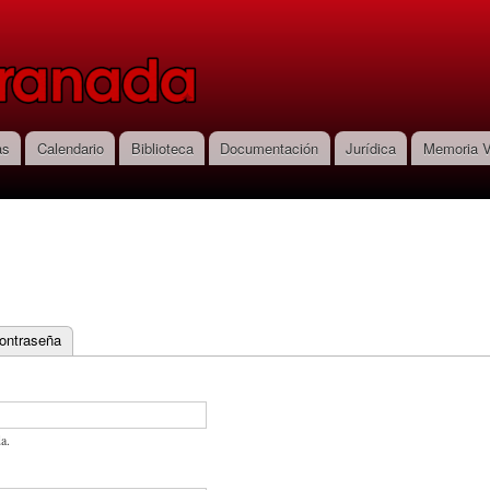
Pasar al
contenido
principal
as
Calendario
Biblioteca
Documentación
Jurídica
Memoria V
contraseña
a.