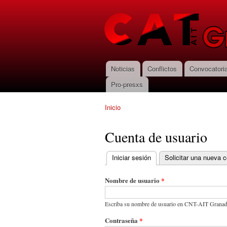
CNT-AIT
Granada
Noticias
Conflictos
Convocatori
Menú principal
Pro-presxs
Inicio
Se encuentra usted aquí
Cuenta de usuario
Iniciar sesión
(solapa activa)
Solicitar una nueva 
Solapas principales
Nombre de usuario
*
Escriba su nombre de usuario en CNT-AIT Granad
Contraseña
*