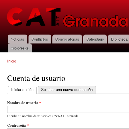
Pas
con
CNT-AIT
prin
Granada
Noticias
Conflictos
Convocatorias
Calendario
Biblioteca
Menú principal
Pro-presxs
Inicio
Se encuentra usted aquí
Cuenta de usuario
Iniciar sesión
(solapa activa)
Solicitar una nueva contraseña
Solapas principales
Nombre de usuario
*
Escriba su nombre de usuario en CNT-AIT Granada.
Contraseña
*