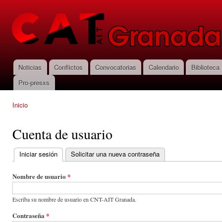
Pas
con
CNT-AIT
prin
Granada
Noticias
Conflictos
Convocatorias
Calendario
Biblioteca
Menú principal
Pro-presxs
Inicio
Se encuentra usted aquí
Cuenta de usuario
Iniciar sesión
(solapa activa)
Solicitar una nueva contraseña
Solapas principales
Nombre de usuario
*
Escriba su nombre de usuario en CNT-AIT Granada.
Contraseña
*