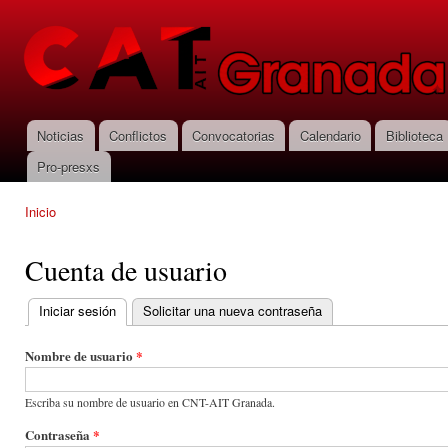
Pas
con
CNT-AIT
prin
Granada
Noticias
Conflictos
Convocatorias
Calendario
Biblioteca
Menú principal
Pro-presxs
Inicio
Se encuentra usted aquí
Cuenta de usuario
Iniciar sesión
(solapa activa)
Solicitar una nueva contraseña
Solapas principales
Nombre de usuario
*
Escriba su nombre de usuario en CNT-AIT Granada.
Contraseña
*