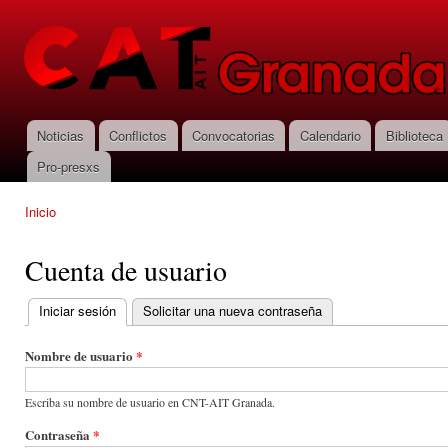
Pas
con
CNT-AIT
prin
Granada
Noticias
Conflictos
Convocatorias
Calendario
Biblioteca
Menú principal
Pro-presxs
Inicio
Se encuentra usted aquí
Cuenta de usuario
Iniciar sesión
(solapa activa)
Solicitar una nueva contraseña
Solapas principales
Nombre de usuario
*
Escriba su nombre de usuario en CNT-AIT Granada.
Contraseña
*