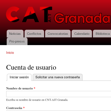
Pas
con
CNT-AIT
prin
Granada
Noticias
Conflictos
Convocatorias
Calendario
Biblioteca
Menú principal
Pro-presxs
Inicio
Se encuentra usted aquí
Cuenta de usuario
Iniciar sesión
(solapa activa)
Solicitar una nueva contraseña
Solapas principales
Nombre de usuario
*
Escriba su nombre de usuario en CNT-AIT Granada.
Contraseña
*