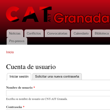
Pas
con
CNT-AIT
prin
Granada
Noticias
Conflictos
Convocatorias
Calendario
Biblioteca
Menú principal
Pro-presxs
Inicio
Se encuentra usted aquí
Cuenta de usuario
Iniciar sesión
(solapa activa)
Solicitar una nueva contraseña
Solapas principales
Nombre de usuario
*
Escriba su nombre de usuario en CNT-AIT Granada.
Contraseña
*