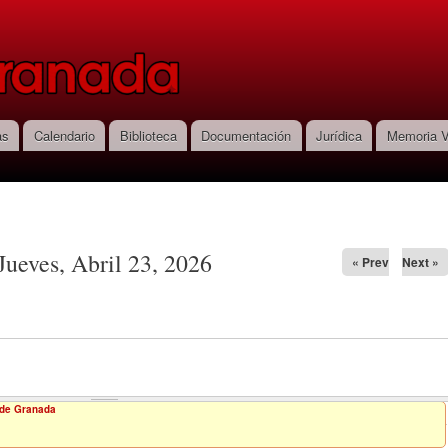
Pasar al
contenido
principal
as
Calendario
Biblioteca
Documentación
Jurídica
Memoria V
Jueves, Abril 23, 2026
« Prev
Next »
o de Granada