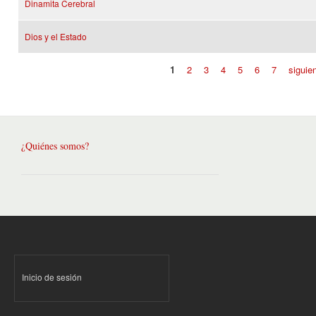
Dinamita Cerebral
Dios y el Estado
1
2
3
4
5
6
7
siguien
Páginas
¿Quiénes somos?
Inicio de sesión