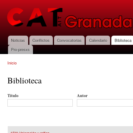
Pas
con
CNT-AIT
prin
Granada
Noticias
Conflictos
Convocatorias
Calendario
Biblioteca
Menú principal
Pro-presxs
Inicio
Se encuentra usted aquí
Biblioteca
Título
Autor
15M: Valoración y crítica