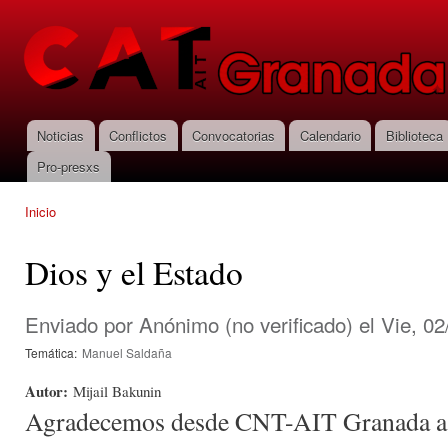
Pas
con
CNT-AIT
prin
Granada
Noticias
Conflictos
Convocatorias
Calendario
Biblioteca
Menú principal
Pro-presxs
Inicio
Se encuentra usted aquí
Dios y el Estado
Enviado por
Anónimo (no verificado)
el Vie, 02
Temática:
Manuel Saldaña
Autor:
Mijail Bakunin
Agradecemos desde CNT-AIT Granada a U