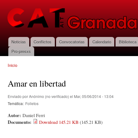
Pas
con
CNT-AIT
prin
Granada
Noticias
Conflictos
Convocatorias
Calendario
Biblioteca
Menú principal
Pro-presxs
Inicio
Se encuentra usted aquí
Amar en libertad
Enviado por
Anónimo (no verificado)
el Mar, 05/06/2014 - 13:04
Temática:
Folletos
Autor:
Daniel Ferri
Documento:
Download 145.21 KB
(145.21 KB)