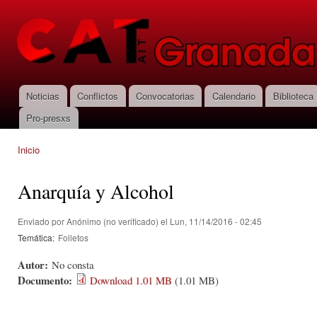
Pas
con
CNT-AIT
prin
Granada
Noticias
Conflictos
Convocatorias
Calendario
Biblioteca
Menú principal
Pro-presxs
Inicio
Se encuentra usted aquí
Anarquía y Alcohol
Enviado por
Anónimo (no verificado)
el Lun, 11/14/2016 - 02:45
Temática:
Folletos
Autor:
No consta
Documento:
Download 1.01 MB
(1.01 MB)