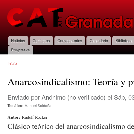
Pas
con
CNT-AIT
prin
Granada
Noticias
Conflictos
Convocatorias
Calendario
Biblioteca
Menú principal
Pro-presxs
Inicio
Se encuentra usted aquí
Anarcosindicalismo: Teoría y p
Enviado por
Anónimo (no verificado)
el Sáb, 03
Temática:
Manuel Saldaña
Autor:
Rudolf Rocker
Clásico teórico del anarcosindicalismo de