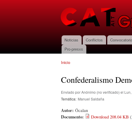
CNT-AIT
Granada
Noticias
Conflictos
Convocatori
Menú principal
Pro-presxs
Inicio
Se encuentra usted aquí
Confederalismo Demo
Enviado por
Anónimo (no verificado)
el Lun,
Temática:
Manuel Saldaña
Autor:
Öcalan
Documento:
Download 208.04 KB
(