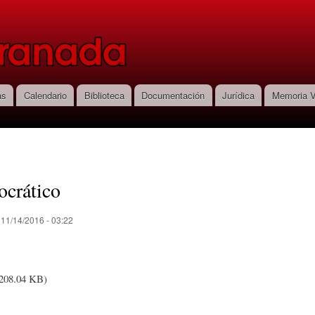
Pasar al
contenido
principal
as
Calendario
Biblioteca
Documentación
Jurídica
Memoria V
crático
 11/14/2016 - 03:22
208.04 KB)