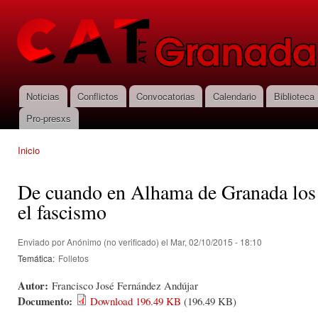
Pas
con
CNT-AIT
prin
Granada
Noticias
Conflictos
Convocatorias
Calendario
Biblioteca
Menú principal
Pro-presxs
Inicio
Se encuentra usted aquí
De cuando en Alhama de Granada los 
el fascismo
Enviado por
Anónimo (no verificado)
el Mar, 02/10/2015 - 18:10
Temática:
Folletos
Autor:
Francisco José Fernández Andújar
Documento:
Download 196.49 KB
(196.49 KB)