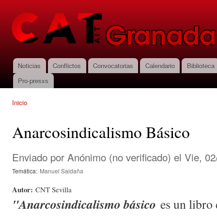
Pas
con
CNT-AIT
prin
Granada
Noticias
Conflictos
Convocatorias
Calendario
Biblioteca
Menú principal
Pro-presxs
Inicio
Se encuentra usted aquí
Anarcosindicalismo Básico
Enviado por
Anónimo (no verificado)
el Vie, 02
Temática:
Manuel Saldaña
Autor:
CNT Sevilla
"Anarcosindicalismo básico
es un libro 