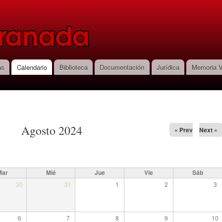
Pasar al
contenido
principal
as
Calendario
Biblioteca
Documentación
Jurídica
Memoria V
Agosto 2024
« Prev
Next »
Mar
Mié
Jue
Vie
Sáb
30
31
1
2
3
6
7
8
9
10