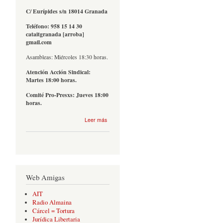
C/ Eurípides s/n 18014 Granada
Teléfono: 958 15 14 30
cataitgranada [arroba]
gmail.com
Asambleas: Miércoles 18:30 horas.
Atención Acción Sindical:
Martes 18:00 horas.
Comité Pro-Presxs: Jueves 18:00
horas.
sobre
Leer más
Contacto
Web Amigas
AIT
Radio Almaina
Cárcel = Tortura
Jurídica Libertaria