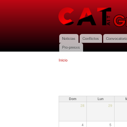
CNT-AIT
Granada
Noticias
Conflictos
Convocatori
Menú principal
Pro-presxs
Inicio
Se encuentra usted aquí
Dom
Lun
28
29
4
5