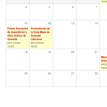
12:0
4
5
6
7
13
14
11
12
Primer Encuentro
Presentación de
de Autoedicion y
la Guía-Mapa de
Obra Gráfica de
Granada
Granada
Libertaria
05/11/2025 -
05/12/2025 -
12:00
18:30
18
19
20
21
May
Antic
05/22
19:0
25
26
27
28