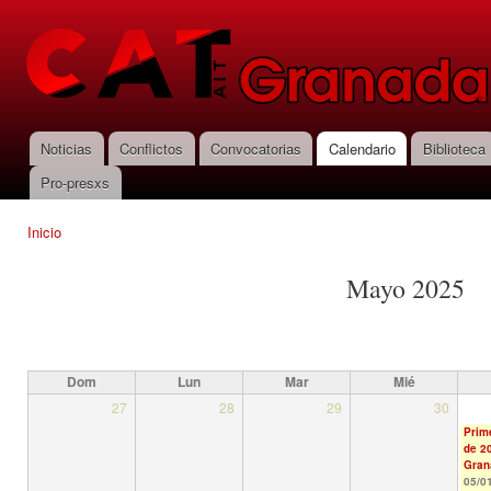
Pas
con
CNT-AIT
prin
Granada
Noticias
Conflictos
Convocatorias
Calendario
Biblioteca
Menú principal
Pro-presxs
Inicio
Se encuentra usted aquí
Mayo 2025
Dom
Lun
Mar
Mié
27
28
29
30
Prim
de 2
Gran
05/01