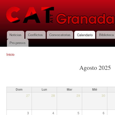
Pas
con
CNT-AIT
prin
Granada
Noticias
Conflictos
Convocatorias
Calendario
Biblioteca
Menú principal
Pro-presxs
Inicio
Se encuentra usted aquí
Agosto 2025
Dom
Lun
Mar
Mié
27
28
29
30
3
4
5
6