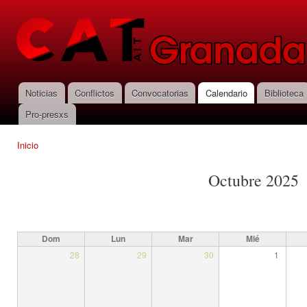
Pas
con
CNT-AIT
prin
Granada
Noticias
Conflictos
Convocatorias
Calendario
Biblioteca
Menú principal
Pro-presxs
Inicio
Se encuentra usted aquí
Octubre 2025
Dom
Lun
Mar
Mié
28
29
30
1