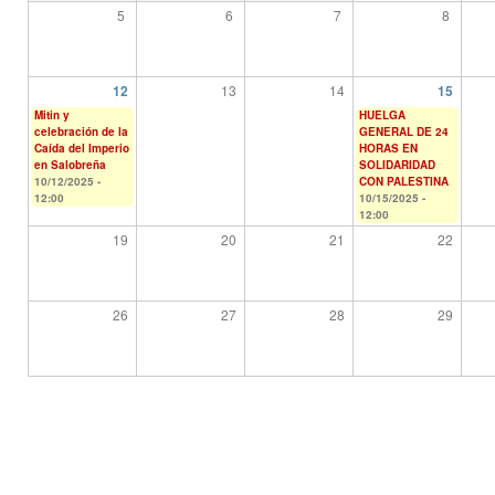
5
6
7
8
13
14
12
15
Mitin y
HUELGA
celebración de la
GENERAL DE 24
Caída del Imperio
HORAS EN
en Salobreña
SOLIDARIDAD
10/12/2025 -
CON PALESTINA
12:00
10/15/2025 -
12:00
19
20
21
22
26
27
28
29