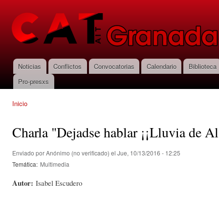
Pas
con
CNT-AIT
prin
Granada
Noticias
Conflictos
Convocatorias
Calendario
Biblioteca
Menú principal
Pro-presxs
Inicio
Se encuentra usted aquí
Charla "Dejadse hablar ¡¡Lluvia de Alf
Enviado por
Anónimo (no verificado)
el Jue, 10/13/2016 - 12:25
Temática:
Multimedia
Autor:
Isabel Escudero