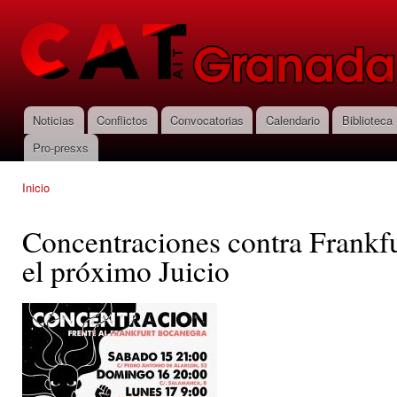
Pas
con
CNT-AIT
prin
Granada
Noticias
Conflictos
Convocatorias
Calendario
Biblioteca
Menú principal
Pro-presxs
Inicio
Se encuentra usted aquí
Concentraciones contra Frankf
el próximo Juicio