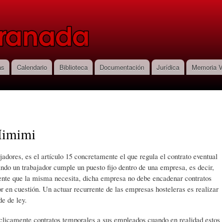
Pasar al
contenido
principal
as
Calendario
Biblioteca
Documentación
Jurídica
Memoria V
Mimimi
jadores, es el artículo 15 concretamente el que regula el contrato eventual
ndo un trabajador cumple un puesto fijo dentro de una empresa, es decir,
nte que la misma necesita, dicha empresa no debe encadenar contratos
or en cuestión. Un actuar recurrente de las empresas hosteleras es realizar
de de ley.
clicamente contratos temporales a sus empleados cuando en realidad estos