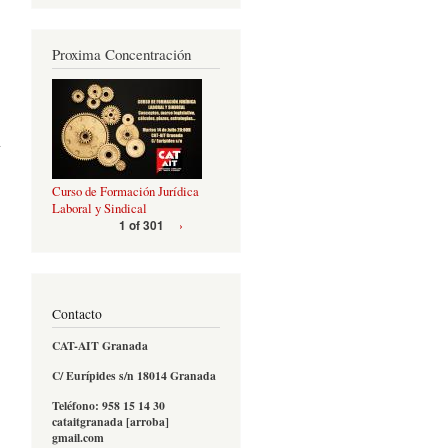
Proxima Concentración
a
Curso de Formación Jurídica
Laboral y Sindical
›
1 of 301
Contacto
CAT-AIT Granada
C/ Eurípides s/n 18014 Granada
Teléfono: 958 15 14 30
cataitgranada [arroba]
gmail.com