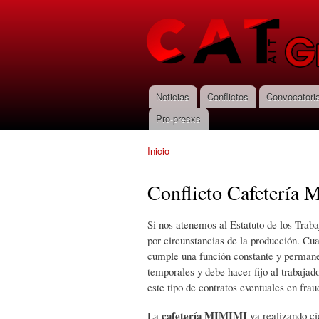
CNT-AIT
Granada
Noticias
Conflictos
Convocatori
Menú principal
Pro-presxs
Inicio
Se encuentra usted aquí
Conflicto Cafetería 
Si nos atenemos al Estatuto de los Traba
por circunstancias de la producción. Cua
cumple una función constante y permane
temporales y debe hacer fijo al trabajad
este tipo de contratos eventuales en frau
cafetería MIMIMI
La
va realizando cí