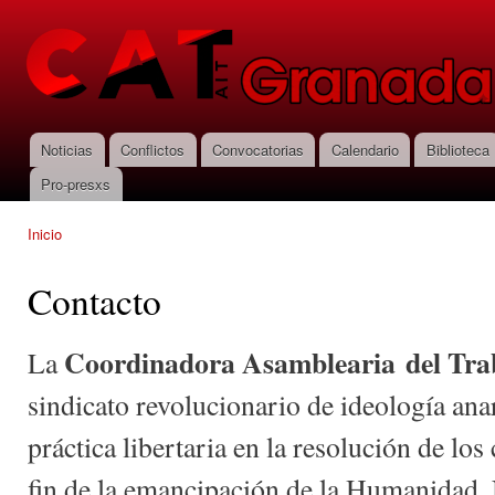
Pas
con
CNT-AIT
prin
Granada
Noticias
Conflictos
Convocatorias
Calendario
Biblioteca
Menú principal
Pro-presxs
Inicio
Se encuentra usted aquí
Contacto
Coordinadora Asamblearia del Trab
La
sindicato revolucionario de ideología ana
práctica libertaria en la resolución de los
fin de la emancipación de la Humanidad.