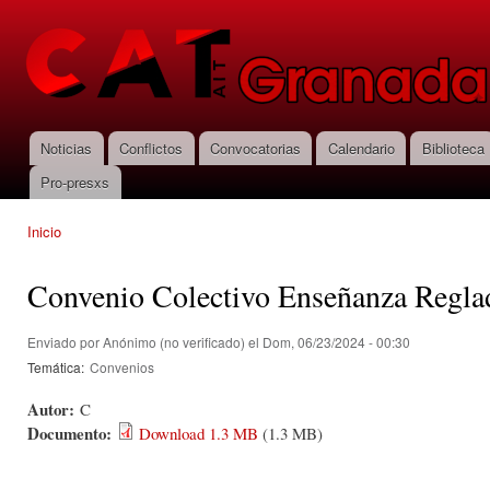
Pas
con
CNT-AIT
prin
Granada
Noticias
Conflictos
Convocatorias
Calendario
Biblioteca
Menú principal
Pro-presxs
Inicio
Se encuentra usted aquí
Convenio Colectivo Enseñanza Regla
Enviado por
Anónimo (no verificado)
el Dom, 06/23/2024 - 00:30
Temática:
Convenios
Autor:
C
Documento:
Download 1.3 MB
(1.3 MB)