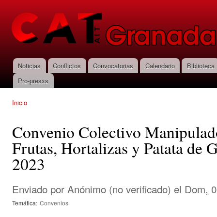
Pas
con
CNT-AIT
prin
Granada
Noticias
Conflictos
Convocatorias
Calendario
Biblioteca
Menú principal
Pro-presxs
Inicio
Se encuentra usted aquí
Convenio Colectivo Manipulad
Frutas, Hortalizas y Patata de
2023
Enviado por
Anónimo (no verificado)
el Dom, 0
Temática:
Convenios