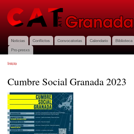
Pas
con
CNT-AIT
prin
Granada
Noticias
Conflictos
Convocatorias
Calendario
Biblioteca
Menú principal
Pro-presxs
Inicio
Se encuentra usted aquí
Cumbre Social Granada 2023