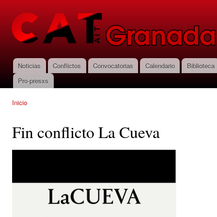
Pas
con
CNT-AIT
prin
Granada
Noticias
Conflictos
Convocatorias
Calendario
Biblioteca
Menú principal
Pro-presxs
Inicio
Se encuentra usted aquí
Fin conflicto La Cueva