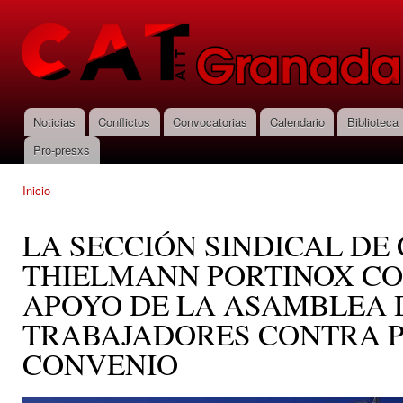
Pas
con
CNT-AIT
prin
Granada
Noticias
Conflictos
Convocatorias
Calendario
Biblioteca
Menú principal
Pro-presxs
Inicio
Se encuentra usted aquí
LA SECCIÓN SINDICAL DE 
THIELMANN PORTINOX CO
APOYO DE LA ASAMBLEA 
TRABAJADORES CONTRA P
CONVENIO