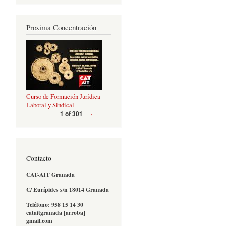
l
Proxima Concentración
Curso de Formación Jurídica
Laboral y Sindical
›
1 of 301
Contacto
CAT-AIT Granada
C/ Eurípides s/n 18014 Granada
Teléfono: 958 15 14 30
cataitgranada [arroba]
gmail.com