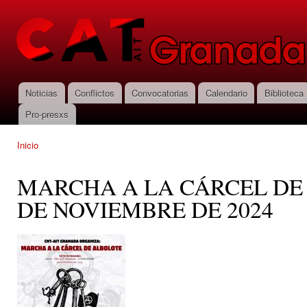
Pas
con
CNT-AIT
prin
Granada
Noticias
Conflictos
Convocatorias
Calendario
Biblioteca
Menú principal
Pro-presxs
Inicio
Se encuentra usted aquí
MARCHA A LA CÁRCEL DE
DE NOVIEMBRE DE 2024