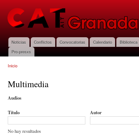
Pas
con
CNT-AIT
prin
Granada
Noticias
Conflictos
Convocatorias
Calendario
Biblioteca
Menú principal
Pro-presxs
Inicio
Se encuentra usted aquí
Multimedia
Audios
Título
Autor
No hay resultados