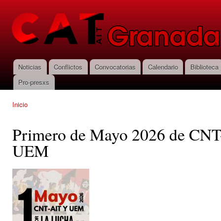
Pas
con
CNT-AIT
prin
Granada
Noticias
Conflictos
Convocatorias
Calendario
Biblioteca
Menú principal
Pro-presxs
Inicio
Se encuentra usted aquí
Primero de Mayo 2026 de CNT
UEM