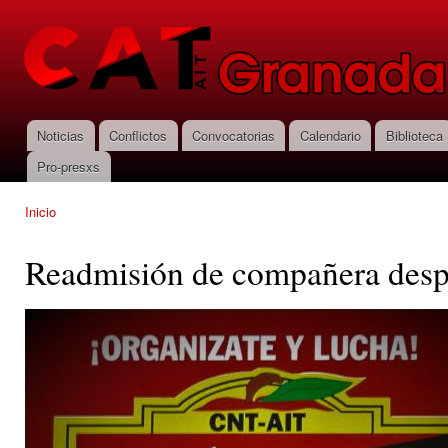
Pas
con
CNT-AIT
prin
Granada
Noticias
Conflictos
Convocatorias
Calendario
Biblioteca
Menú principal
Pro-presxs
Inicio
Se encuentra usted aquí
Readmisión de compañera desp