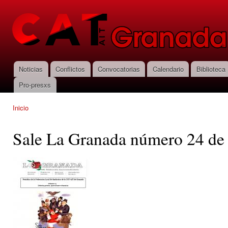
Pas
con
CNT-AIT
prin
Granada
Noticias
Conflictos
Convocatorias
Calendario
Biblioteca
Menú principal
Pro-presxs
Inicio
Se encuentra usted aquí
Sale La Granada número 24 de