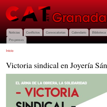
Pas
con
CNT-AIT
prin
Granada
Noticias
Conflictos
Convocatorias
Calendario
Biblioteca
Menú principal
Pro-presxs
Inicio
Se encuentra usted aquí
Victoria sindical en Joyería Sá