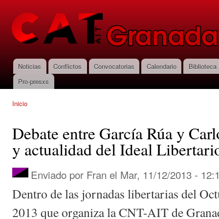
Pas
con
CNT-AIT
prin
Granada
Noticias
Conflictos
Convocatorias
Calendario
Biblioteca
Menú principal
Pro-presxs
Inicio
Se encuentra usted aquí
Debate entre García Rúa y Carl
y actualidad del Ideal Libertari
Enviado por
Fran
el Mar, 11/12/2013 - 12:
Dentro de las jornadas libertarias del Oc
2013 que organiza la CNT-AIT de Granada