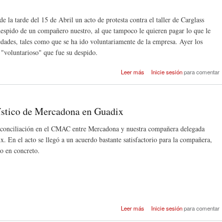
la tarde del 15 de Abril un acto de protesta contra el taller de Carglass
 despido de un compañero nuestro, al que tampoco le quieren pagar lo que le
edades, tales como que se ha ido voluntariamente de la empresa. Ayer los
 "voluntarioso" que fue su despido.
sobre Acto contra Carglass
Leer más
Inicie sesión
para comentar
ístico de Mercadona en Guadix
de conciliación en el CMAC entre Mercadona y nuestra compañera delegada
. En el acto se llegó a un acuerdo bastante satisfactorio para la compañera,
to en concreto.
sobre Fin conflicto con Bl
Leer más
Inicie sesión
para comentar
Logístico de Mercadona en Gua