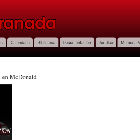
Pasar al
contenido
principal
as
Calendario
Biblioteca
Documentación
Jurídica
Memoria V
al en McDonald