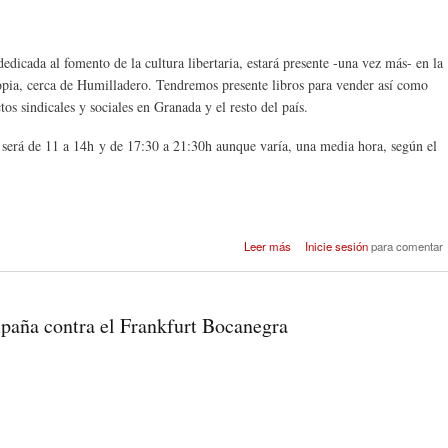
edicada al fomento de la cultura libertaria, estará presente -una vez más- en la
opia, cerca de Humilladero. Tendremos presente libros para vender así como
tos sindicales y sociales en Granada y el resto del país.
o será de 11 a 14h y de 17:30 a 21:30h aunque varía, una media hora, según el
sobre Olivo del Búho en la F
Leer más
Inicie sesión
para comentar
del Libro de Granada de 
mpaña contra el Frankfurt Bocanegra