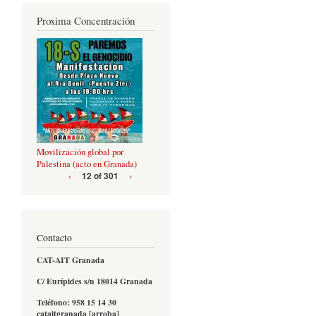
Proxima Concentración
ada
ald
Movilización global por
Palestina (acto en Granada)
‹
›
12 of 301
Contacto
CAT-AIT Granada
C/ Eurípides s/n 18014 Granada
Teléfono: 958 15 14 30
cataitgranada [arroba]