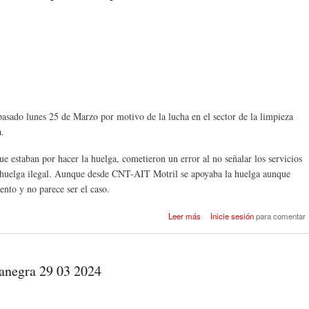
pasado lunes 25 de Marzo por motivo de la lucha en el sector de la limpieza
a.
que estaban por hacer la huelga, cometieron un error al no señalar los servicios
e huelga ilegal. Aunque desde CNT-AIT Motril se apoyaba la huelga aunque
iento y no parece ser el caso.
sobre Crónica de la manifesta
Leer más
Inicie sesión
para comentar
en Motril por la Limp
canegra 29 03 2024