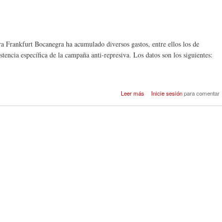
ra Frankfurt Bocanegra ha acumulado diversos gastos, entre ellos los de
stencia específica de la campaña anti-represiva. Los datos son los siguientes:
sobre Caja de Resistencia d
Leer más
Inicie sesión
para comentar
campaña contra el Frank
Bocane