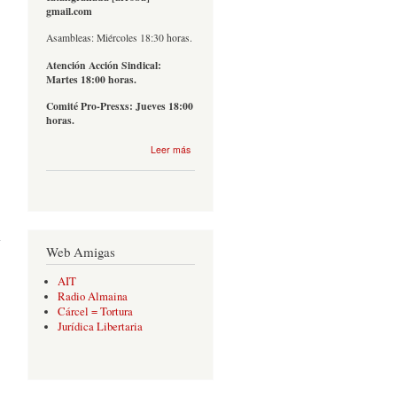
gmail.com
Asambleas: Miércoles 18:30 horas.
Atención Acción Sindical:
Martes 18:00 horas.
Comité Pro-Presxs: Jueves 18:00
horas.
sobre
Leer más
Contacto
eria
2024
Web Amigas
AIT
Radio Almaina
Cárcel = Tortura
Jurídica Libertaria