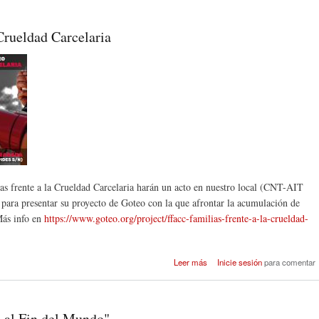
Crueldad Carcelaria
ias frente a la Crueldad Carcelaria harán un acto en nuestro local (CNT-AIT
 para presentar su proyecto de Goteo con la que afrontar la acumulación de
Más info en
https://www.goteo.org/project/ffacc-familias-frente-a-la-crueldad-
sobre Charla de Familias contr
Leer más
Inicie sesión
para comentar
Crueldad Carcel
 al Fin del Mundo"