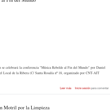
h se celebrará la conferencia "Música Rebelde al Fin del Mundo" por Daniel
l Local de la Ribera (C/ Santa Rosalía nº 18, organizado por CNT-AIT
sobre Conferencia "Mús
Leer más
Inicie sesión
para comentar
Rebelde al Fin del Mu
en Motril por la Limpieza