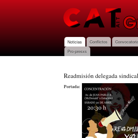
CNT-AIT
Granada
Noticias
Conflictos
Convocatori
Menú principal
Pro-presxs
Readmisión delegada sindic
Portada: