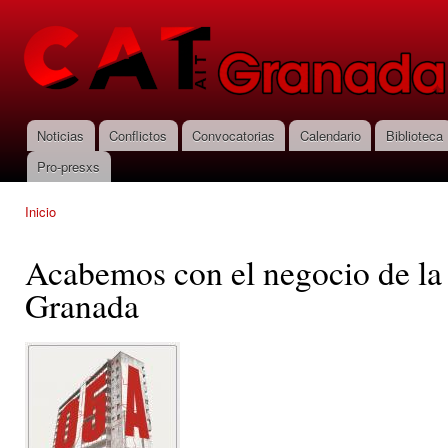
Pas
con
CNT-AIT
prin
Granada
Noticias
Conflictos
Convocatorias
Calendario
Biblioteca
Menú principal
Pro-presxs
Inicio
Se encuentra usted aquí
Acabemos con el negocio de la
Granada