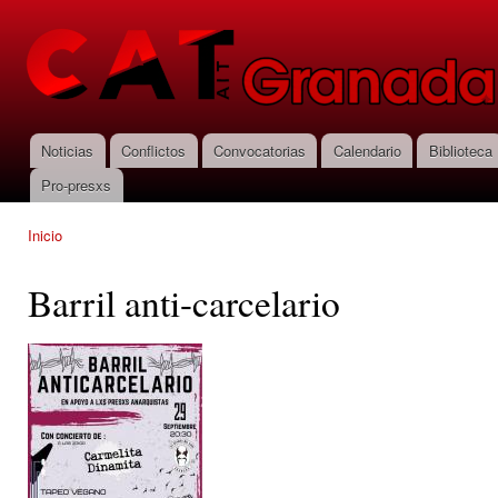
Pas
con
CNT-AIT
prin
Granada
Noticias
Conflictos
Convocatorias
Calendario
Biblioteca
Menú principal
Pro-presxs
Inicio
Se encuentra usted aquí
Barril anti-carcelario