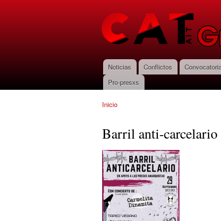
CNT-AIT
Granada
Noticias
Conflictos
Convocatori
Menú principal
Pro-presxs
Inicio
Se encuentra usted aquí
Barril anti-carcelario