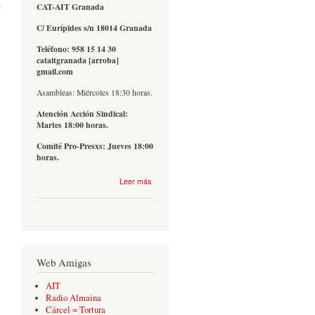
a
CAT-AIT Granada
C/ Eurípides s/n 18014 Granada
Teléfono: 958 15 14 30
cataitgranada [arroba]
gmail.com
Asambleas: Miércoles 18:30 horas.
Atención Acción Sindical:
Martes 18:00 horas.
Comité Pro-Presxs: Jueves 18:00
horas.
sobre
Leer más
Contacto
Web Amigas
AIT
Radio Almaina
Cárcel = Tortura