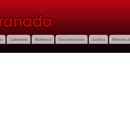
Pasar al
contenido
principal
as
Calendario
Biblioteca
Documentación
Jurídica
Memoria V