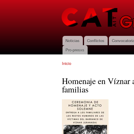
CNT-AIT
Granada
Noticias
Conflictos
Convocatori
Menú principal
Pro-presxs
Inicio
Se encuentra usted aquí
Homenaje en Víznar a
familias