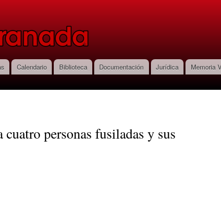
Pasar al
contenido
principal
as
Calendario
Biblioteca
Documentación
Jurídica
Memoria V
 cuatro personas fusiladas y sus